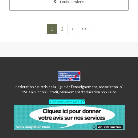
Louis Lumière
1
2
>
>>
CENTRE
LOUIS
LUMIÈRE
Fédération de Paris de la Ligue de l’enseignement, Association loi
-
1901 à but non lucratif, Mouvement d’éducation populaire
PARIS
Donnez votre avis
20ÈME