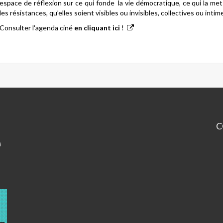
espace de réflexion sur ce qui fonde la vie démocratique, ce qui la me
les résistances, qu’elles soient visibles ou invisibles, collectives ou intim
Consulter l'agenda ciné
en cliquant ici
!
C
Ce
i
Ba
Pa
1