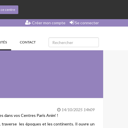
s ce centre
Créer mon compte
Se connecter
(CURRENT)
ITÉS
CONTACT
14/10/2025 14h09
es dans vos Centres Paris Anim' !
, traverse les époques et les continents. Il ouvre un