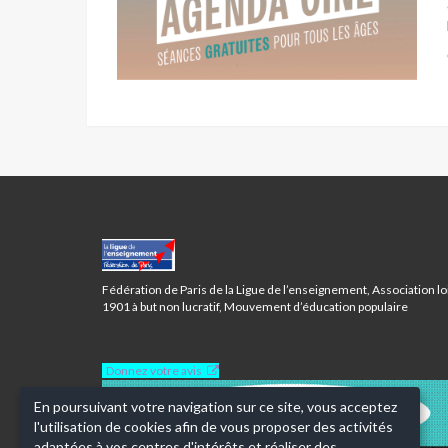
CENTRE
BAUDRICOURT-
PARIS
Fédération de Paris de la Ligue de l’enseignement, Association lo
13ÈME
1901 à but non lucratif, Mouvement d’éducation populaire
Donnez votre avis
En poursuivant votre navigation sur ce site, vous acceptez
l'utilisation de cookies afin de vous proposer des activités
adaptées à vos centres d'intérêts et réaliser des