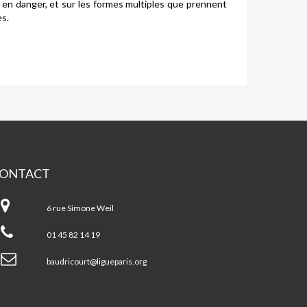
t en danger, et sur les formes multiples que prennent
es.
ONTACT
ntre
udricourt-
6 rue Simone Weil
ris
3ème
01 45 82 14 19
baudricourt@ligueparis.org