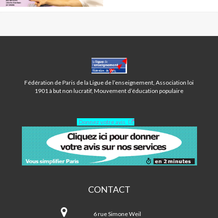
CENTRE
BAUDRICOURT-
PARIS
Fédération de Paris de la Ligue de l’enseignement, Association loi
13ÈME
1901 à but non lucratif, Mouvement d’éducation populaire
Donnez votre avis
CONTACT
Centre
Baudricourt-
6 rue Simone Weil