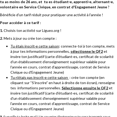
tu as moins de 26 ans, et tu es étudiant·e, apprenti·e, alternant·e,
volontaire en Service Civique, en contrat d'Engagement Jeune
?
Bénéficie d'un tarif réduit pour pratiquer une activité à l'année !
Pour accéder à ce tarif :
1.
Choisis ton activité sur Ligueo.org !
2
. Mets à jour ou crée ton compte :
Tu étais inscrit·e cette saison
: connecte-toi à ton compte, mets
à jour tes informations personnelles,
sélectionne le QF2
et
insère ton justificatif (carte d'étudiant·es, certificat de scolarité
d'un établissement d'enseignement supérieur valable pour
l'année en cours, contrat d'apprentissage, contrat de Service
Civique ou d'Engagement Jeune)
Tu n'étais pas inscrit·e cette saison
: crée ton compte (en
cliquant sur “S’inscrire” en haut à droite de ton écran), renseigne
tes informations personnelles.
Sélectionne ensuite le QF2
et
insère ton justificatif (carte d'étudiant·es, certificat de scolarité
d'un établissement d'enseignement supérieur valable pour
l'année en cours, contrat d'apprentissage, contrat de Service
Civique ou d'Engagement Jeune)
3
. Surveille ta boite mail ! Un courrier électronique te sera transmis sous