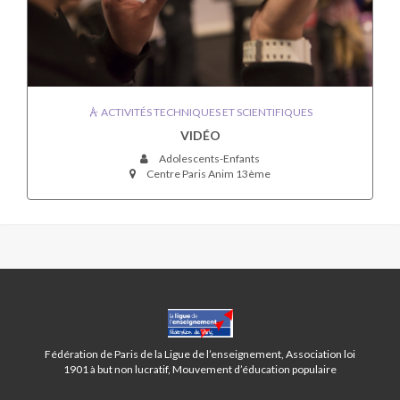
ACTIVITÉS TECHNIQUES ET SCIENTIFIQUES
VIDÉO
Adolescents-Enfants
Centre Paris Anim 13ème
CENTRE
BAUDRICOURT-
PARIS
Fédération de Paris de la Ligue de l’enseignement, Association loi
13ÈME
1901 à but non lucratif, Mouvement d’éducation populaire