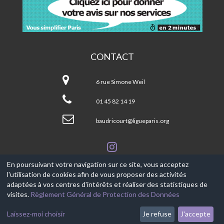
CONTACT
Centre
Baudricourt-
6 rue Simone Weil
Paris
13ème
01 45 82 14 19
baudricourt@ligueparis.org
En poursuivant votre navigation sur ce site, vous acceptez
l'utilisation de cookies afin de vous proposer des activités
© 2017-2026, Ce site est propulsé par
Aniapps.fr
adaptées à vos centres d'intérêts et réaliser des statistiques de
visites.
Règlement Général de Protection des Données
CGV
CGU Aniapps
Laissez-moi choisir
Je refuse
J'accepte
RGPD