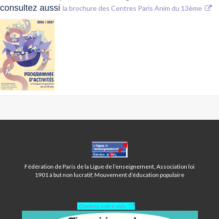
consultez aussi
la brochure des Centres Paris Anim du 13ème
CENTRE
BAUDRICOURT-
PARIS
Fédération de Paris de la Ligue de l’enseignement, Association loi
13ÈME
1901 à but non lucratif, Mouvement d’éducation populaire
Donnez votre avis