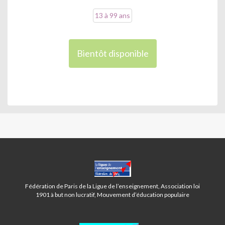
13 à 99 ans
Bientôt disponible
CENTRE
BAUDRICOURT-
PARIS
Fédération de Paris de la Ligue de l’enseignement, Association loi
13ÈME
1901 à but non lucratif, Mouvement d’éducation populaire