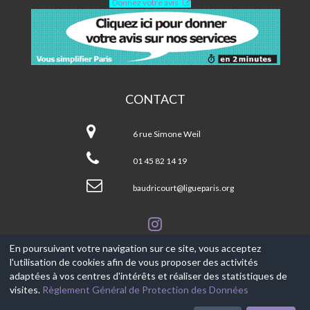
Donnez votre avis
CONTACT
Centre
Baudricourt-
6 rue Simone Weil
Paris
13ème
01 45 82 14 19
baudricourt@ligueparis.org
En poursuivant votre navigation sur ce site, vous acceptez
l'utilisation de cookies afin de vous proposer des activités
© 2017-2026, Ce site est propulsé par
Aniapps.fr
adaptées à vos centres d'intérêts et réaliser des statistiques de
visites.
Règlement Général de Protection des Données
CGV
CGU Aniapps