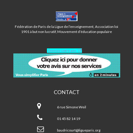
CENTRE
BAUDRICOURT-
PARIS
Fédération de Paris de la Ligue de l’enseignement, Association loi
13ÈME
1901 à but non lucratif, Mouvement d’éducation populaire
Donnez votre avis
CONTACT
Centre
Baudricourt-
6 rue Simone Weil
Paris
13ème
01 45 82 14 19
baudricourt@ligueparis.org