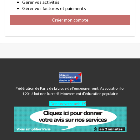
Gérer vos activités
Gérer vos factures et paiements
Créer mon compte
CENTRE
OUDINÉ
-
Fédération de Paris de la Ligue de l’enseignement, Association loi
PARIS
1901 à but non lucratif, Mouvement d’éducation populaire
13ÈME
Donnez votre avis