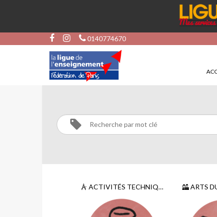
0140774670
ACC
ARTS
PLASTIQUES
Activités
Arts
plastiques
ACTIVITÉS TECHNIQUES ET SCIENTIFIQUES
ARTS D