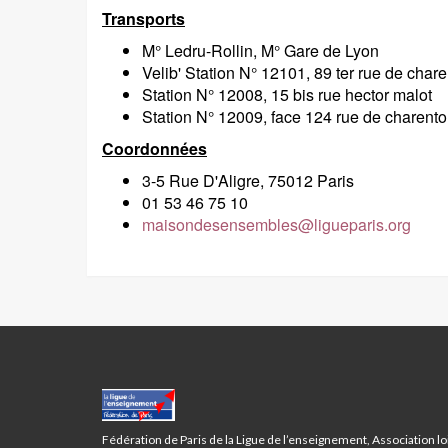
Transports
M° Ledru-Rollin, M° Gare de Lyon
Velib' Station N° 12101, 89 ter rue de char
Station N° 12008, 15 bis rue hector malot
Station N° 12009, face 124 rue de charento
Coordonnées
3-5 Rue D'Aligre, 75012 Paris
01 53 46 75 10
maisondesensembles@ligueparis.org
MAISON
DES
ENSEMBLES
Fédération de Paris de la Ligue de l’enseignement, Association lo