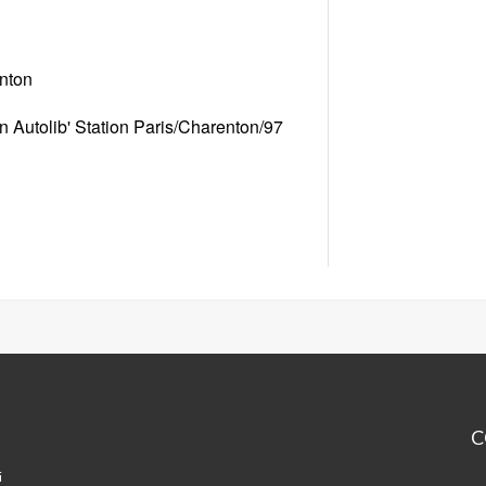
enton
n Autolib' Station Paris/Charenton/97
C
Ma
i
de