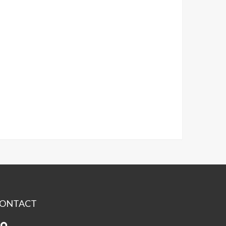
ONTACT
ison
s