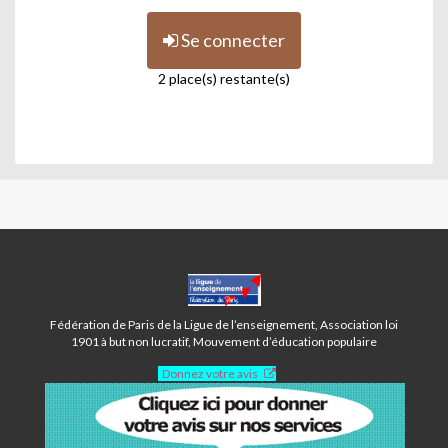
Se connecter
2 place(s) restante(s)
MAISON
DES
ENSEMBLES
Fédération de Paris de la Ligue de l’enseignement, Association loi
-
1901 à but non lucratif, Mouvement d’éducation populaire
PARIS
Donnez votre avis
12ÈME