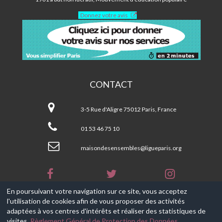
PARIS
Donnez votre avis
12ÈME
CONTACT
Maison
des
3-5 Rue d'Aligre 75012 Paris, France
Ensembles
-
01 53 46 75 10
Paris
12ème
maisondesensembles@ligueparis.org
En poursuivant votre navigation sur ce site, vous acceptez
l'utilisation de cookies afin de vous proposer des activités
© 2017-2026, Ce site est propulsé par
Aniapps.fr
adaptées à vos centres d'intérêts et réaliser des statistiques de
visites.
Règlement Général de Protection des Données