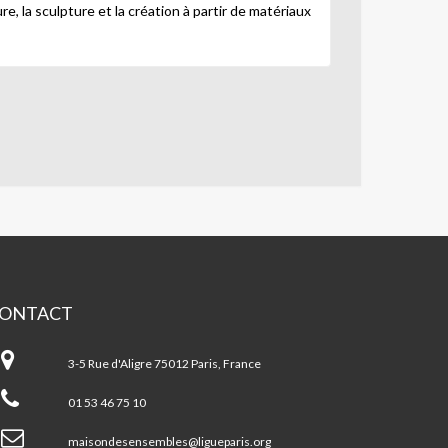
re, la sculpture et la création à partir de matériaux
ONTACT
ison
s
3-5 Rue d'Aligre 75012 Paris, France
sembles
01 53 46 75 10
ris
2ème
maisondesensembles@ligueparis.org