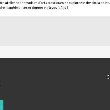
tre atelier hebdomadaire d’arts plastiques et explorez le dessin, la peintu
re, expérimenter et donner vie à vos idées !
C
Ma
i
de
En
-
Pa
1