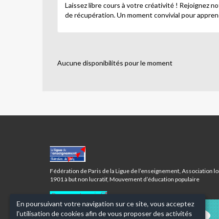
Laissez libre cours à votre créativité ! Rejoignez no
de récupération. Un moment convivial pour apprend
Aucune disponibilités pour le moment
MAISON
DES
ENSEMBLES
Fédération de Paris de la Ligue de l’enseignement, Association lo
-
1901 à but non lucratif, Mouvement d’éducation populaire
PARIS
12ÈME
Donnez votre avis
En poursuivant votre navigation sur ce site, vous acceptez
l'utilisation de cookies afin de vous proposer des activités