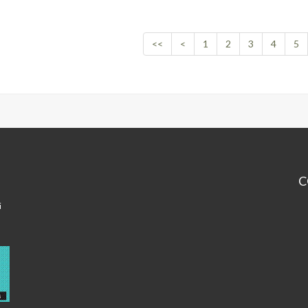
<<
<
1
2
3
4
5
C
Ce
i
Lo
Lu
-
Pa
2