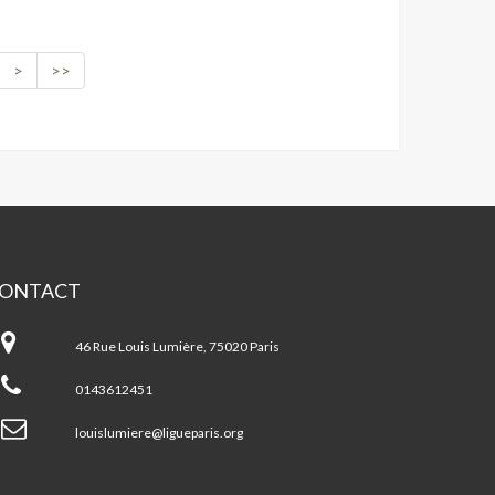
>
>>
ONTACT
ntre
uis
46 Rue Louis Lumière, 75020 Paris
mière
0143612451
ris
0ème
louislumiere@ligueparis.org