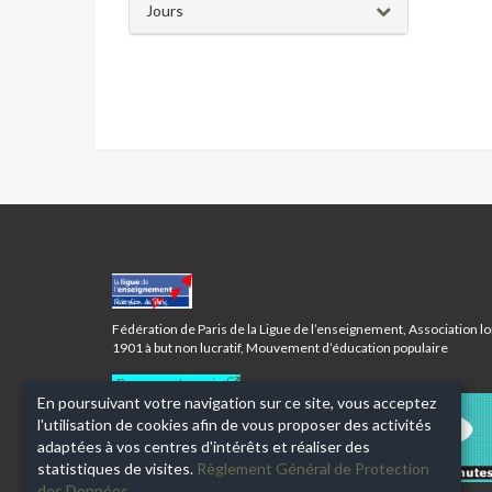
Jours
CENTRE
LOUIS
LUMIÈRE
Fédération de Paris de la Ligue de l’enseignement, Association lo
-
1901 à but non lucratif, Mouvement d’éducation populaire
PARIS
20ÈME
Donnez votre avis
En poursuivant votre navigation sur ce site, vous acceptez
l'utilisation de cookies afin de vous proposer des activités
adaptées à vos centres d'intérêts et réaliser des
statistiques de visites.
Règlement Général de Protection
des Données