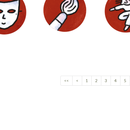
<<
<
1
2
3
4
5