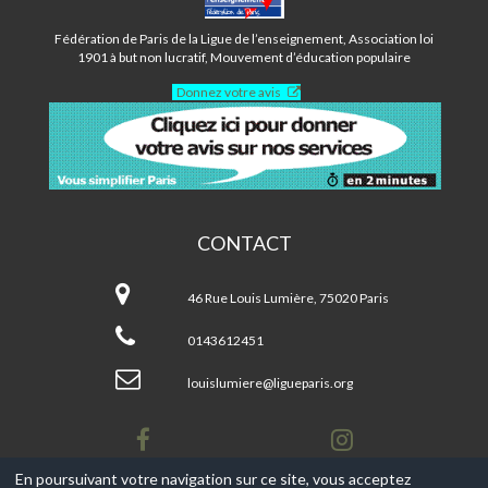
LOUIS
LUMIÈRE
Fédération de Paris de la Ligue de l’enseignement, Association loi
-
1901 à but non lucratif, Mouvement d’éducation populaire
PARIS
Donnez votre avis
20ÈME
CONTACT
Centre
Louis
46 Rue Louis Lumière, 75020 Paris
Lumière
-
0143612451
Paris
20ème
louislumiere@ligueparis.org
En poursuivant votre navigation sur ce site, vous acceptez