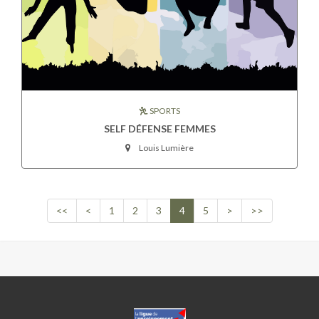
SPORTS
SELF DÉFENSE FEMMES
Louis Lumière
<<
<
1
2
3
4
5
>
>>
CENTRE