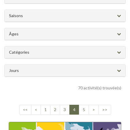
Saisons
Âges
Catégories
Jours
70 activité(s) trouvée(s)
<<
<
1
2
3
4
5
>
>>