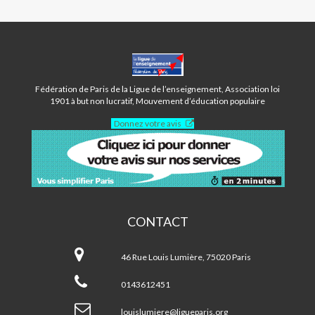
CENTRE
LOUIS
LUMIÈRE
Fédération de Paris de la Ligue de l’enseignement, Association loi
-
1901 à but non lucratif, Mouvement d’éducation populaire
PARIS
Donnez votre avis
20ÈME
CONTACT
Centre
Louis
46 Rue Louis Lumière, 75020 Paris
Lumière
-
0143612451
Paris
20ème
louislumiere@ligueparis.org