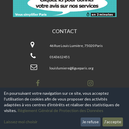
CONTACT
Centre
Louis
46 Rue Louis Lumière, 75020 Paris
Lumière
-
0143612451
Paris
20ème
louislumiere@ligueparis.org
En poursuivant votre navigation sur ce site, vous acceptez
l'utilisation de cookies afin de vous proposer des activités
© 2017-2026, Ce site est propulsé par
Aniapps.fr
adaptées à vos centres d'intérêts et réaliser des statistiques de
visites.
Règlement Général de Protection des Données
CGV
CGU Aniapps
Laissez-moi choisir
Je refuse
J'accepte
RGPD