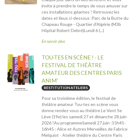
invite à prendre le temps de vous amuser sur
ces installations géantes ! Retrouvez les
dates et lieux ci-dessous :Parc de la Butte du
Chapeau Rouge - Quartier d'Algérie (M3b
Hôpital Robert Debré)Lundi 6 (...)
En savoir plus
TOU·TES EN SCÈNE ! - LE
FESTIVAL DE THÉÂTRE
AMATEUR DES CENTRES PARIS
ANIM'
RESTITUTION ATELIERS
Pour sa troisième édition, le festival de
théâtre amateur Tou·tes en scène vous
donne rendez-vous au théâtre Le Vent Se
Lève (19e) les samedi 27 et dimanche 28 juin
2026 !Au programmeSamedi 27 juin :15h45-
16h45 : Alice et Autres Merveilles de Fabrice
Melquiot - Atelier théâtre du Centre Paris