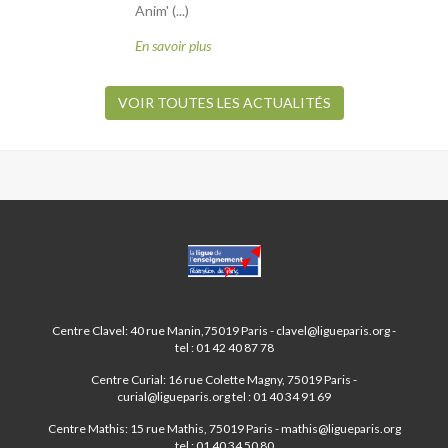
Anim' (...)
En savoir plus
VOIR TOUTES LES ACTUALITÉS
CENTRES
PARIS
ANIM’
19ÈME
Centre Clavel: 40 rue Manin,75019 Paris - clavel@ligueparis.org -
tel : 01 42 40 87 78
Centre Curial: 16 rue Colette Magny, 75019 Paris -
curial@ligueparis.org tel : 01 40 34 91 69
Centre Mathis: 15 rue Mathis, 75019 Paris - mathis@ligueparis.org
tel : 01 40 34 50 80