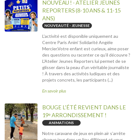
NOUVEAU ! - ATELIER JEUNES
REPORTERS (8-10 ANS & 11-15
ANS)
NOUVEAUTÉ - JEUNESSE
L'activité est disponible uniquement au
Centre Paris Anim' Solidarité Angèle
Mercier.Votre enfant est curieux, aime poser
des questions ou raconter ce qu'il découvre ?
L'Atelier Jeunes Reporters lui permet de se
glisser dans la peau d'un véritable journaliste
! À travers des activités ludiques et des
projets concrets, les participants (...)
En savoir plus
BOUGE L’ÉTÉ REVIENT DANS LE
19ᵉ ARRONDISSEMENT !
ANIMATIONS
Notre caravane de jeux en plein air s’arrête
chaque jour dans un lieu différent et vous