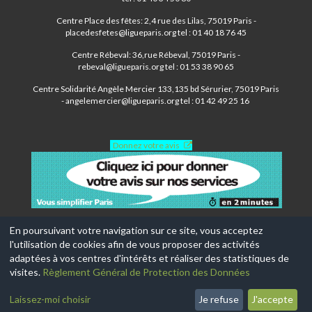
Centre Place des fêtes: 2,4 rue des Lilas, 75019 Paris -
placedesfetes@ligueparis.org tel : 01 40 18 76 45
Centre Rébeval: 36,rue Rébeval, 75019 Paris -
rebeval@ligueparis.org tel : 01 53 38 90 65
Centre Solidarité Angèle Mercier 133,135 bd Sérurier, 75019 Paris
- angelemercier@ligueparis.org tel : 01 42 49 25 16
Donnez votre avis
En poursuivant votre navigation sur ce site, vous acceptez
l'utilisation de cookies afin de vous proposer des activités
© 2017-2026, Ce site est propulsé par
Aniapps.fr
adaptées à vos centres d'intérêts et réaliser des statistiques de
visites.
Règlement Général de Protection des Données
CGV
CGU Aniapps
Laissez-moi choisir
Je refuse
J'accepte
RGPD