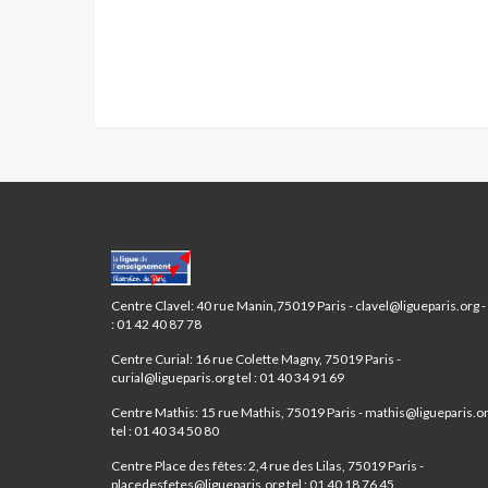
CENTRES
PARIS
ANIM’
Centre Clavel: 40 rue Manin,75019 Paris - clavel@ligueparis.org - 
19ÈME
: 01 42 40 87 78
Centre Curial: 16 rue Colette Magny, 75019 Paris -
curial@ligueparis.org tel : 01 40 34 91 69
Centre Mathis: 15 rue Mathis, 75019 Paris - mathis@ligueparis.o
tel : 01 40 34 50 80
Centre Place des fêtes: 2,4 rue des Lilas, 75019 Paris -
placedesfetes@ligueparis.org tel : 01 40 18 76 45