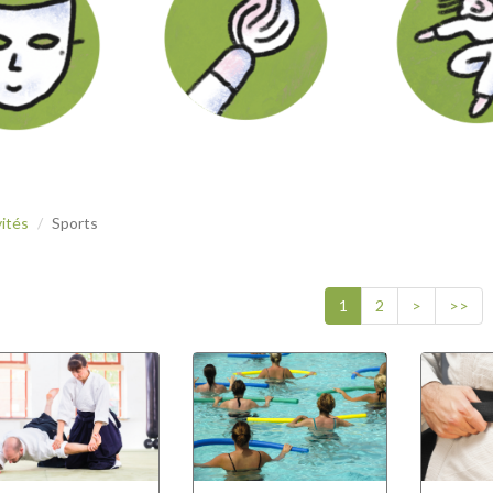
vités
Sports
1
2
>
>>