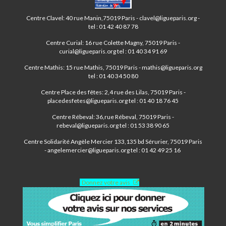
PARIS
ANIM’
Centre Clavel: 40 rue Manin,75019 Paris - clavel@ligueparis.org -
19ÈME
tel : 01 42 40 87 78
Centre Curial: 16 rue Colette Magny, 75019 Paris -
curial@ligueparis.org tel : 01 40 34 91 69
Centre Mathis: 15 rue Mathis, 75019 Paris - mathis@ligueparis.org
tel : 01 40 34 50 80
Centre Place des fêtes: 2,4 rue des Lilas, 75019 Paris -
placedesfetes@ligueparis.org tel : 01 40 18 76 45
Centre Rébeval: 36,rue Rébeval, 75019 Paris -
rebeval@ligueparis.org tel : 01 53 38 90 65
Centre Solidarité Angèle Mercier 133,135 bd Sérurier, 75019 Paris
- angelemercier@ligueparis.org tel : 01 42 49 25 16
Donnez votre avis