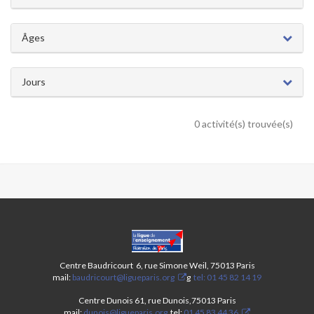
Âges
Jours
0 activité(s) trouvée(s)
CENTRES
PARIS
ANIM’
Centre Baudricourt 6, rue Simone Weil, 75013 Paris
13ÈME-
mail:
baudricourt@ligueparis.org
g
tel: 01 45 82 14 19
STAGE
ÉTÉ
Centre Dunois 61, rue Dunois,75013 Paris
mail:
dunois@ligueparis.org
tel:
01 45 83 44 36