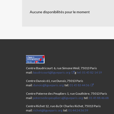
Aucune disponibilités pour le moment
CENTRES
PARIS
ANIM’
Centre Baudricourt 6, rue Simone Weil, 75013 Paris
13ÈME-
mail:
baudricourt@ligueparis.org
g
tel: 01 45 82 14 19
STAGE
ÉTÉ
Centre Dunois 61, rue Dunois,75013 Paris
mail:
dunois@ligueparis.org
tel:
01 45 83 44 36
2025
Centre Poterne des Peupliers 1, rue Gouthière, 75013 Paris
mail:
poternedespeupliers@ligueparis.org
tel:
01 45 88 46 68
Centre Richet 12, rue du Dr Charles Richet, 75013 Paris
mail:
richet@ligueparis.org
tel:
01 44 24 36 59