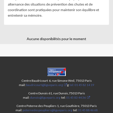
alternance des situations de prévention des chutes et de 
coordination sont pratiquées pour maintenir son équilibre et 
entretenir sa mémoire.
Aucune disponibilités pour le moment
CENTRES
PARIS
ANIM’
Centre Baudricourt 6, rue Simone Weil, 75013 Paris
13ÈME-
mail:
baudricourt@ligueparis.org
g
tel: 01 45 82 14 19
STAGE
ÉTÉ
Centre Dunois 61, rue Dunois,75013 Paris
mail:
dunois@ligueparis.org
tel:
01 45 83 44 36
2025
Centre Poterne des Peupliers 1, rue Gouthière, 75013 Paris
mail:
poternedespeupliers@ligueparis.org
tel:
01 45 88 46 68