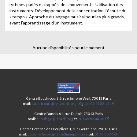
rythmes parlés et frappés, des mouvements. Utilisation des
instruments. Développement de la concentration, l'écoute du
« tempo ». Approche du langage musical pour les plus grands,
avant l'apprentissage d'un instrument.
Aucune disponibilités pour le moment
CENTRES
PARIS
ANIM’
Centre Baudricourt 6, rue Simone Weil, 75013 Paris
13ÈME-
mail:
baudricourt@ligueparis.org
g
tel: 01 45 82 14 19
STAGE
ÉTÉ
Centre Dunois 61, rue Dunois,75013 Paris
mail:
dunois@ligueparis.org
tel:
01 45 83 44 36
2025
Centre Poterne des Peupliers 1, rue Gouthière, 75013 Paris
mail:
poternedespeupliers@ligueparis.org
tel:
01 45 88 46 68