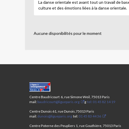
La danse orientale est avant tout un travail de ba
culture et des émotions liées à la danse orientale.
Aucune disponibilités pour le moment
CENTRES
PARIS
ANIM’
Centre Baudricourt 6, rue Simone Weil, 75013 Paris
13ÈME-
mail:
baudricourt@ligueparis.org
g
tel: 01 45 82 14 19
STAGE
ÉTÉ
Centre Dunois 61, rue Dunois,75013 Paris
mail:
dunois@ligueparis.org
tel:
01 45 83 44 36
2025
Centre Poterne des Peupliers 1, rue Gouthière, 75013 Paris