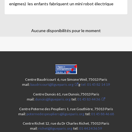
enigmes) les enfants fabriquent un mini robot électrique
Aucune disponibilités pour le moment
CENTRES
PARIS
ANIM’
Centre Baudricourt 6, rue Simone Weil, 75013 Paris
13ÈME-
mail:
baudricourt@ligueparis.org
g
tel: 01 45 82 14 19
STAGE
ÉTÉ
Centre Dunois 61, rue Dunois,75013 Paris
mail:
dunois@ligueparis.org
tel:
01 45 83 44 36
2025
Centre Poterne des Peupliers 1, rue Gouthière, 75013 Paris
mail:
poternedespeupliers@ligueparis.org
tel:
01 45 88 46 68
Centre Richet 12, rue du Dr Charles Richet, 75013 Paris
mail:
richet@ligueparis.org
tel:
01 44 24 36 59