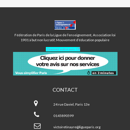
CENTRE
VICTOIRE
TINAYRE
Fédération de Paris de la Ligue de l’enseignement, Association loi
-
1901 à but non lucratif, Mouvement d’éducation populaire
PARIS
Donnez votre avis
13ÈME
CONTACT
Centre
Victoire
24 rue Daviel, Paris 13e
Tinayre
-
0145890599
Paris
13ème
victoiretinayre@ligueparis.org