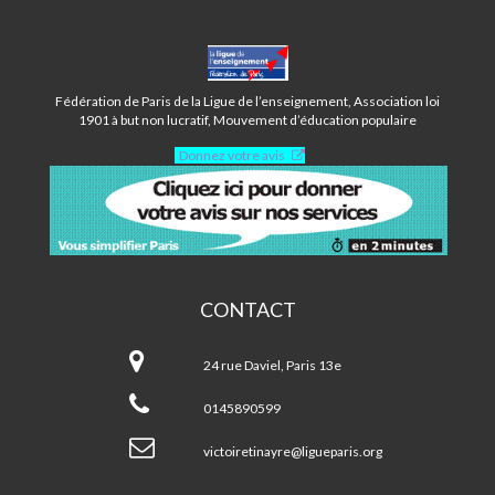
CENTRE
VICTOIRE
TINAYRE
Fédération de Paris de la Ligue de l’enseignement, Association loi
-
1901 à but non lucratif, Mouvement d’éducation populaire
PARIS
Donnez votre avis
13ÈME
CONTACT
Centre
Victoire
24 rue Daviel, Paris 13e
Tinayre
-
0145890599
Paris
13ème
victoiretinayre@ligueparis.org