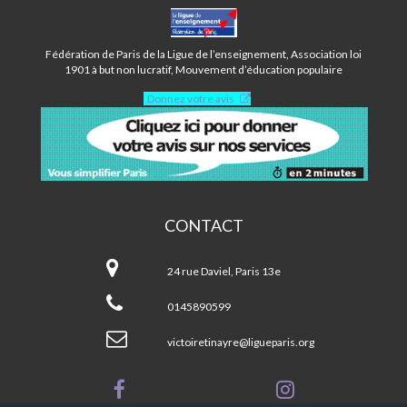
CENTRE
VICTOIRE
TINAYRE
Fédération de Paris de la Ligue de l’enseignement, Association loi
-
1901 à but non lucratif, Mouvement d’éducation populaire
PARIS
Donnez votre avis
13ÈME
CONTACT
Centre
Victoire
24 rue Daviel, Paris 13e
Tinayre
-
0145890599
Paris
13ème
victoiretinayre@ligueparis.org