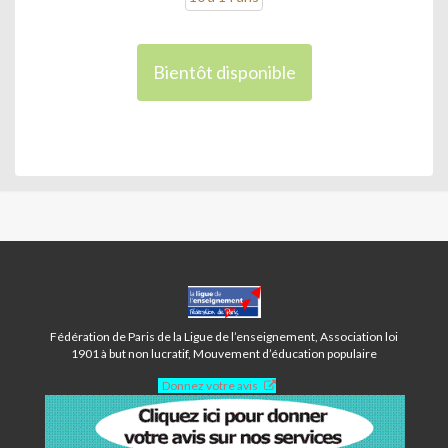
Bientôt disponible
CENTRE
POTERNE
DES
Fédération de Paris de la Ligue de l’enseignement, Association loi
PEUPLIERS
1901 à but non lucratif, Mouvement d’éducation populaire
-
Donnez votre avis
PARIS
13ÈME