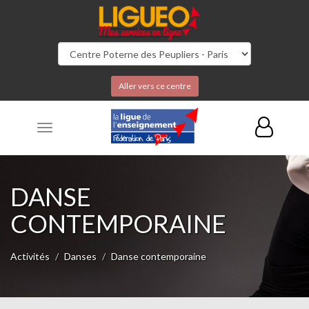
Aller vers ce centre
Toggle
navigation
DANSE
CONTEMPORAINE
Activités
Danses
Danse contemporaine