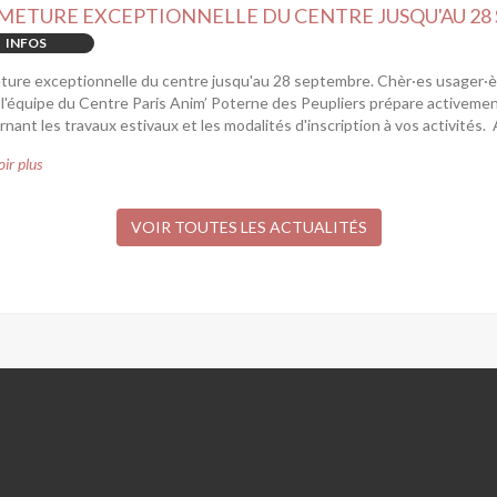
METURE EXCEPTIONNELLE DU CENTRE JUSQU'AU 28
INFOS
ure exceptionnelle du centre jusqu'au 28 septembre. Chèr·es usager·ères
l'équipe du Centre Paris Anim’ Poterne des Peupliers prépare activement 
nant les travaux estivaux et les modalités d'inscription à vos activités
ir plus
VOIR TOUTES LES ACTUALITÉS