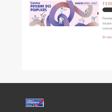
FER
Fermet
toute 
concer
En savo
CENTRE
POTERNE
DES