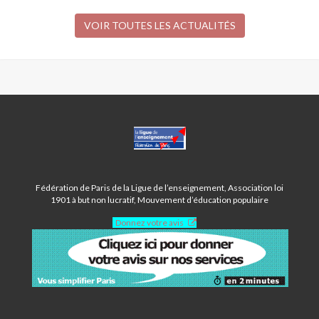
VOIR TOUTES LES ACTUALITÉS
CENTRE
POTERNE
DES
PEUPLIERS
-
Fédération de Paris de la Ligue de l’enseignement, Association loi
PARIS
1901 à but non lucratif, Mouvement d’éducation populaire
13ÈME
Donnez votre avis