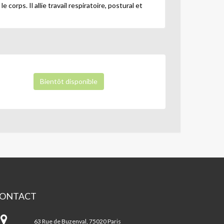
orps. Il allie travail respiratoire, postural et
Bientôt disponible
ONTACT
ntre
n
63 Rue de Buzenval, 75020 Paris