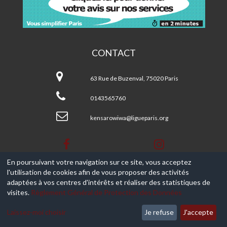
CONTACT
Centre
Ken
63 Rue de Buzenval, 75020 Paris
Saro-
Wiwa
0143565760
-
Paris
kensarowiwa@ligueparis.org
20ème
En poursuivant votre navigation sur ce site, vous acceptez
l'utilisation de cookies afin de vous proposer des activités
© 2017-2026, Ce site est propulsé par
Aniapps.fr
adaptées à vos centres d'intérêts et réaliser des statistiques de
visites.
Règlement Général de Protection des Données
CGV
CGU Aniapps
Laissez-moi choisir
Je refuse
J'accepte
RGPD