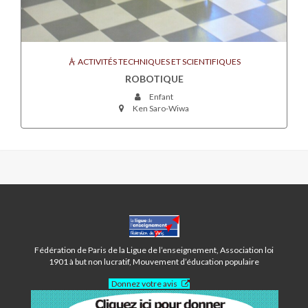
ACTIVITÉS TECHNIQUES ET SCIENTIFIQUES
ROBOTIQUE
Enfant
Ken Saro-Wiwa
CENTRE
KEN
SARO-
Fédération de Paris de la Ligue de l’enseignement, Association loi
WIWA
1901 à but non lucratif, Mouvement d’éducation populaire
-
Donnez votre avis
PARIS
20ÈME