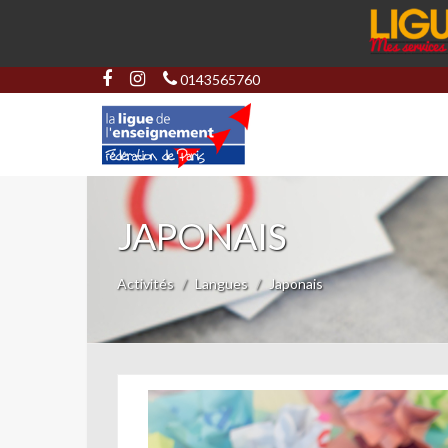
0143565760
JAPONAIS
Activités
Langues
Japonais