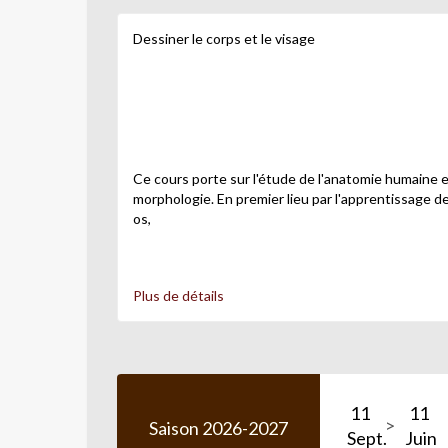
Dessiner le corps et le visage
Ce cours porte sur l'étude de l'anatomie humaine e
morphologie. En premier lieu par l'apprentissage d
os,
par des séances de modèle vivant et l'étude du de
Plus de détails
portrait. Sont également abordées les techniques d
des
volumes et l'aspect sensible, individuel du dessin.
11
11
Saison 2026-2027
Sept.
Juin