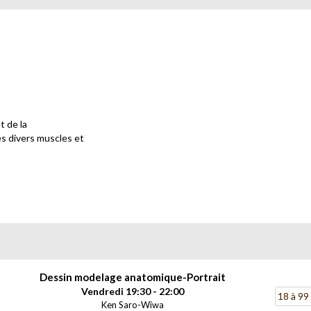
t de la
es divers muscles et
ssin de
u croquis, la mise place
Dessin modelage anatomique-Portrait
Vendredi 19:30 - 22:00
18 à 99
Ken Saro-Wiwa