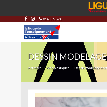
0143565760
DESSIN MODELAGE
Activités
Arts plastiques
Dessin modelage anat