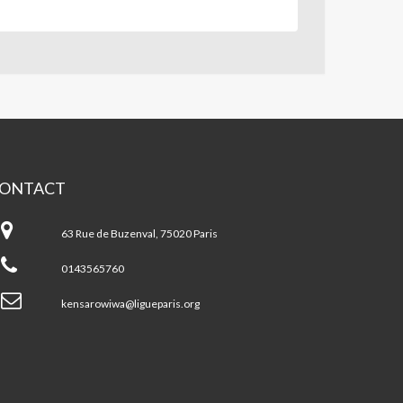
ONTACT
ntre
n
63 Rue de Buzenval, 75020 Paris
ro-
wa
0143565760
ris
kensarowiwa@ligueparis.org
0ème