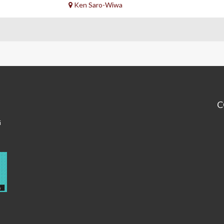
Ken Saro-Wiwa
C
Ce
i
Ke
Sa
Wi
-
Pa
2