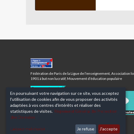
Le cours est pensé pour accueillir tout les niveaux.
CENTRE
KEN
SARO-
Fédération de Paris de la Ligue de l’enseignement, Association lo
WIWA
1901 à but non lucratif, Mouvement d’éducation populaire
-
PARIS
Donnez votre avis
En poursuivant votre navigation sur ce site, vous acceptez
20ÈME
l'utilisation de cookies afin de vous proposer des activités
adaptées à vos centres d'intérêts et réaliser des
statistiques de visites.
Règlement Général de Protection
des Données
Laissez-moi choisir
Je refuse
J'accepte