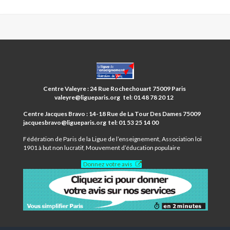
CENTRES
PARIS
ANIM’
Centre Valeyre : 24 Rue Rochechouart 75009 Paris
9ÈME
valeyre@ligueparis.org tel: 01 48 78 20 12
Centre Jacques Bravo : 14-18 Rue de La Tour Des Dames 75009
jacquesbravo@ligueparis.org tel: 01 53 25 14 00
Fédération de Paris de la Ligue de l’enseignement, Association loi
1901 à but non lucratif, Mouvement d’éducation populaire
Donnez votre avis