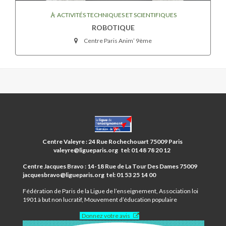
ACTIVITÉS TECHNIQUES ET SCIENTIFIQUES
ROBOTIQUE
Centre Paris Anim’ 9ème
CENTRES
PARIS
ANIM’
Centre Valeyre : 24 Rue Rochechouart 75009 Paris
9ÈME
valeyre@ligueparis.org tel: 01 48 78 20 12
Centre Jacques Bravo : 14-18 Rue de La Tour Des Dames 75009
jacquesbravo@ligueparis.org tel: 01 53 25 14 00
Fédération de Paris de la Ligue de l’enseignement, Association loi
1901 à but non lucratif, Mouvement d’éducation populaire
Donnez votre avis