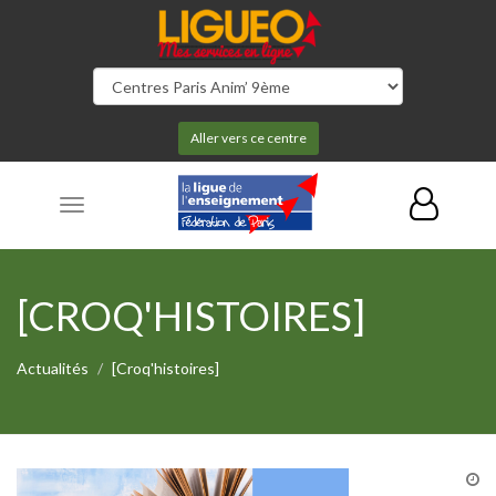
Aller vers ce centre
Toggle
navigation
[CROQ'HISTOIRES]
Actualités
[Croq'histoires]