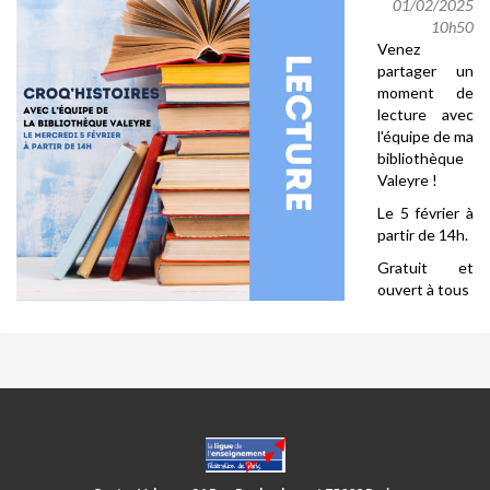
01/02/2025
10h50
Venez
partager un
moment de
lecture avec
l'équipe de ma
bibliothèque
Valeyre !
Le 5 février à
partir de 14h.
Gratuit et
ouvert à tous
CENTRES
PARIS
ANIM’