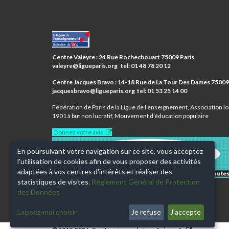
CENTRES
PARIS
ANIM’
Centre Valeyre : 24 Rue Rochechouart 75009 Paris
9ÈME
valeyre@ligueparis.org tel: 01 48 78 20 12
Centre Jacques Bravo : 14-18 Rue de La Tour Des Dames 7500
jacquesbravo@ligueparis.org tel: 01 53 25 14 00
Fédération de Paris de la Ligue de l’enseignement, Association lo
1901 à but non lucratif, Mouvement d’éducation populaire
Donnez votre avis
En poursuivant votre navigation sur ce site, vous acceptez
l'utilisation de cookies afin de vous proposer des activités
adaptées à vos centres d'intérêts et réaliser des
statistiques de visites.
Règlement Général de Protection
des Données
Laissez-moi choisir
Je refuse
J'accepte