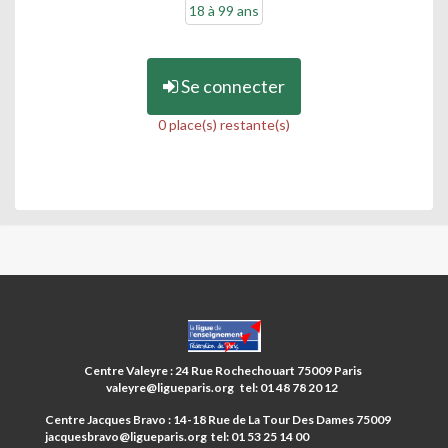
18 à 99 ans
Se connecter
0 place(s) restante(s)
CENTRES
PARIS
ANIM’
Centre Valeyre : 24 Rue Rochechouart 75009 Paris
9ÈME
valeyre@ligueparis.org tel: 01 48 78 20 12
Centre Jacques Bravo : 14-18 Rue de La Tour Des Dames 75009
jacquesbravo@ligueparis.org tel: 01 53 25 14 00