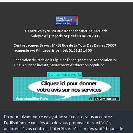
CENTRES
PARIS
ANIM’
Centre Valeyre : 24 Rue Rochechouart 75009 Paris
9ÈME
valeyre@ligueparis.org tel: 01 48 78 20 12
Centre Jacques Bravo : 14-18 Rue de La Tour Des Dames 75009
jacquesbravo@ligueparis.org tel: 01 53 25 14 00
Fédération de Paris de la Ligue de l’enseignement, Association loi
1901 à but non lucratif, Mouvement d’éducation populaire
Donnez votre avis
En poursuivant votre navigation sur ce site, vous acceptez
l'utilisation de cookies afin de vous proposer des activités
© 2017-2026, Ce site est propulsé par
Aniapps.fr
adaptées à vos centres d'intérêts et réaliser des statistiques de