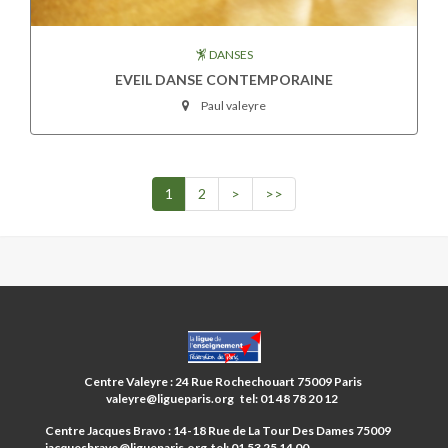
DANSES
EVEIL DANSE CONTEMPORAINE
Paul valeyre
1
2
>
>>
CENTRES
PARIS
ANIM’
Centre Valeyre : 24 Rue Rochechouart 75009 Paris
9ÈME
valeyre@ligueparis.org tel: 01 48 78 20 12
Centre Jacques Bravo : 14-18 Rue de La Tour Des Dames 75009
jacquesbravo@ligueparis.org tel: 01 53 25 14 00