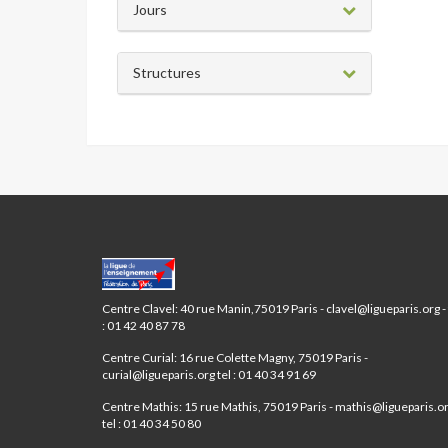
Jours
Structures
CENTRES
PARIS
ANIM’
Centre Clavel: 40 rue Manin,75019 Paris - clavel@ligueparis.org - 
19ÈME
: 01 42 40 87 78
Centre Curial: 16 rue Colette Magny, 75019 Paris -
curial@ligueparis.org tel : 01 40 34 91 69
Centre Mathis: 15 rue Mathis, 75019 Paris - mathis@ligueparis.o
tel : 01 40 34 50 80