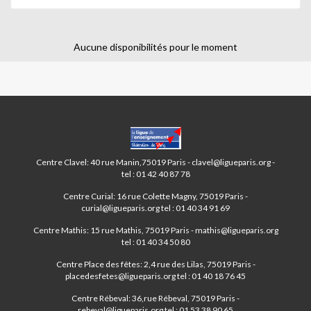
Aucune disponibilités pour le moment
CENTRES
PARIS
ANIM’
Centre Clavel: 40 rue Manin,75019 Paris - clavel@ligueparis.org -
19ÈME
tel : 01 42 40 87 78
Centre Curial: 16 rue Colette Magny, 75019 Paris -
curial@ligueparis.org tel : 01 40 34 91 69
Centre Mathis: 15 rue Mathis, 75019 Paris - mathis@ligueparis.org
tel : 01 40 34 50 80
Centre Place des fêtes: 2,4 rue des Lilas, 75019 Paris -
placedesfetes@ligueparis.org tel : 01 40 18 76 45
Centre Rébeval: 36,rue Rébeval, 75019 Paris -
rebeval@ligueparis.org tel : 01 53 38 90 65