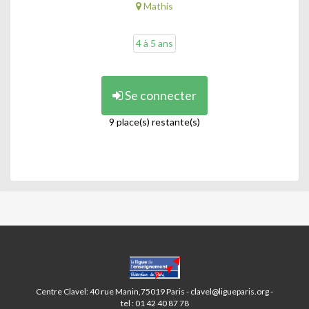
Mathis
4 à 5 ans
Se connecter
9 place(s) restante(s)
CENTRES
PARIS
ANIM’
Centre Clavel: 40 rue Manin,75019 Paris - clavel@ligueparis.org -
19ÈME
tel : 01 42 40 87 78