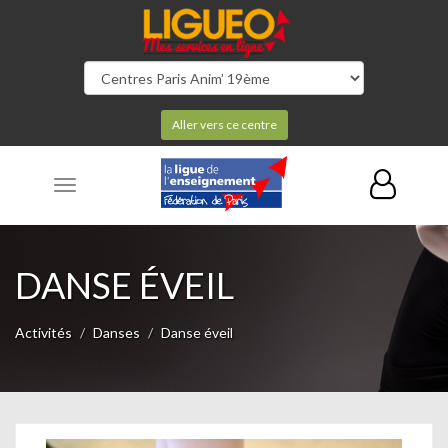
Aller vers ce centre
Toggle
navigation
DANSE ÉVEIL
Activités
Danses
Danse éveil