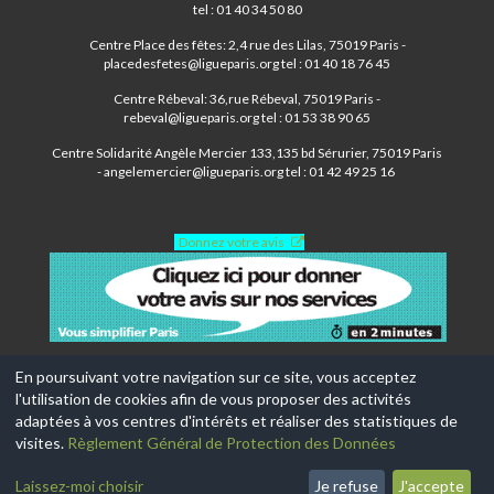
tel : 01 40 34 50 80
Centre Place des fêtes: 2,4 rue des Lilas, 75019 Paris -
placedesfetes@ligueparis.org tel : 01 40 18 76 45
Centre Rébeval: 36,rue Rébeval, 75019 Paris -
rebeval@ligueparis.org tel : 01 53 38 90 65
Centre Solidarité Angèle Mercier 133,135 bd Sérurier, 75019 Paris
- angelemercier@ligueparis.org tel : 01 42 49 25 16
Donnez votre avis
En poursuivant votre navigation sur ce site, vous acceptez
l'utilisation de cookies afin de vous proposer des activités
© 2017-2026, Ce site est propulsé par
Aniapps.fr
adaptées à vos centres d'intérêts et réaliser des statistiques de
visites.
Règlement Général de Protection des Données
CGV
CGU Aniapps
Laissez-moi choisir
Je refuse
J'accepte
RGPD