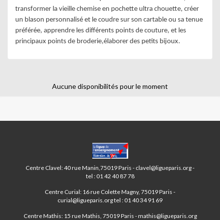
transformer la vieille chemise en pochette ultra chouette, créer 
un blason personnalisé et le coudre sur son cartable ou sa tenue 
préférée, apprendre les différents points de couture, et les 
principaux points de broderie,élaborer des petits bijoux.
Aucune disponibilités pour le moment
CENTRES
PARIS
ANIM’
Centre Clavel: 40 rue Manin,75019 Paris - clavel@ligueparis.org -
19ÈME
tel : 01 42 40 87 78
Centre Curial: 16 rue Colette Magny, 75019 Paris -
curial@ligueparis.org tel : 01 40 34 91 69
Centre Mathis: 15 rue Mathis, 75019 Paris - mathis@ligueparis.org