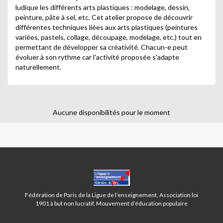
ludique les différents arts plastiques : modelage, dessin,
peinture, pâte à sel, etc. Cet atelier propose de découvrir
différentes techniques liées aux arts plastiques (peintures
variées, pastels, collage, découpage, modelage, etc.) tout en
permettant de développer sa créativité. Chacun-e peut
évoluer à son rythme car l'activité proposée s'adapte
naturellement.
Aucune disponibilités pour le moment
CENTRE
BAUDRICOURT-
PARIS
Fédération de Paris de la Ligue de l’enseignement, Association loi
13ÈME
1901 à but non lucratif, Mouvement d’éducation populaire