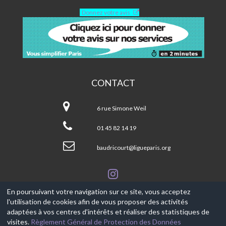
Donnez votre avis
CONTACT
Centre
Baudricourt-
6 rue Simone Weil
Paris
13ème
01 45 82 14 19
baudricourt@ligueparis.org
En poursuivant votre navigation sur ce site, vous acceptez
l'utilisation de cookies afin de vous proposer des activités
© 2017-2026, Ce site est propulsé par
Aniapps.fr
adaptées à vos centres d'intérêts et réaliser des statistiques de
visites.
Règlement Général de Protection des Données
CGV