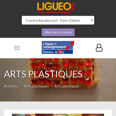
Aller vers ce centre
Toggle
navigation
ARTS PLASTIQUES
Activités
Arts plastiques
Arts plastiques